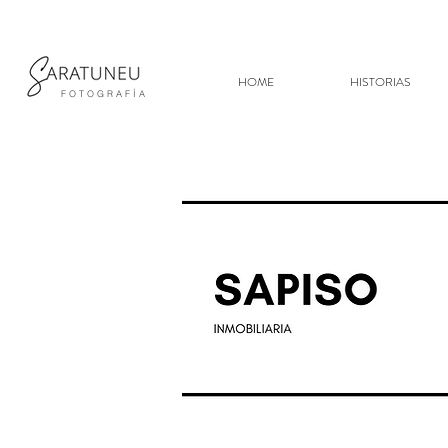
HOME
HISTORIAS
F O T O G R A F Í A